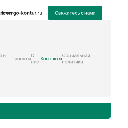
@energo-kontur.ru
Свяжитесь с нами
е и
О
Социальная
Проекты
Контакты
нас
политика