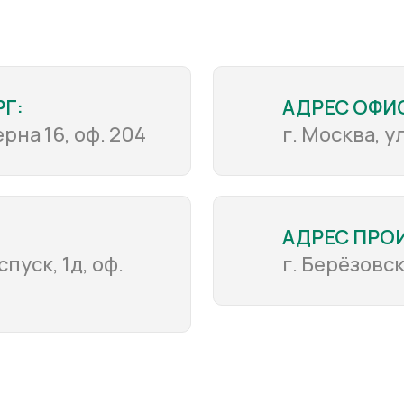
Г:
АДРЕС ОФИ
рна 16, оф. 204
г. Москва, у
АДРЕС ПРО
пуск, 1д, оф.
г. Берёзовск