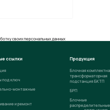
аботку своих персональных данных
ые ссылки
Продукция
ция
Блочная комплектна
трансформаторная
ы под ключ
подстанция БКТП
ельно-монтажные
БРП
Блочные
ивание и ремонт
распределительные