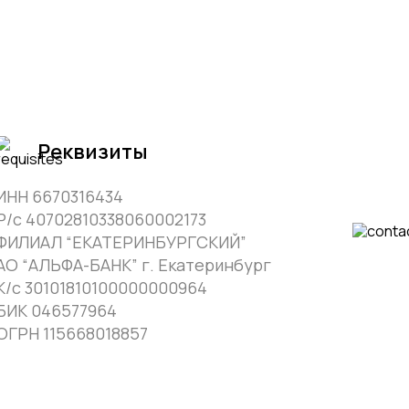
Реквизиты
ИНН 6670316434
Р/с 40702810338060002173
ФИЛИАЛ “ЕКАТЕРИНБУРГСКИЙ”
АО “АЛЬФА-БАНК” г. Екатеринбург
К/с 30101810100000000964
БИК 046577964
ОГРН 115668018857